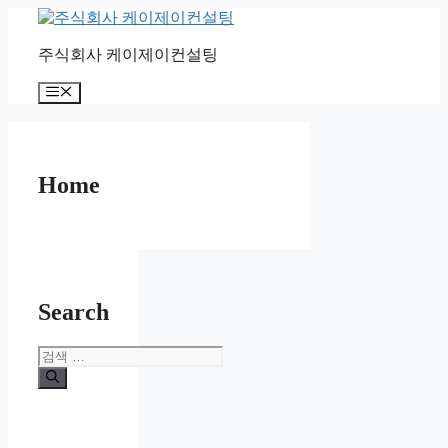
컨
텐
주식회사 케이제이컨설팅
츠
로
메
건
뉴
너
뛰
기
Home
Search
검
색: